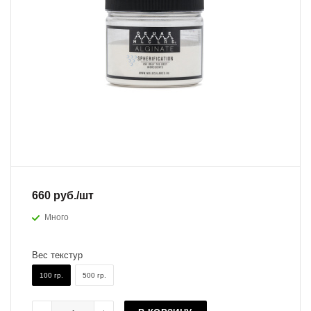
660
руб.
/шт
Много
Вес текстур
100 гр.
500 гр.