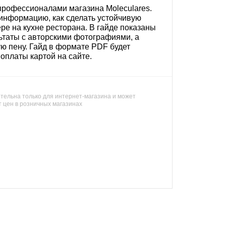
профессионалами магазина Moleculares.
информацию, как сделать устойчивую
е на кухне ресторана. В гайде показаны
ьтаты с авторскими фотографиями, а
ую пену. Гайд в формате PDF будет
 оплаты картой на сайте.
тельна только для интернет-магазина и может
т цен в розничных магазинах