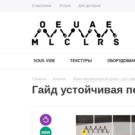
О магазине
Услуги
Для дилеров
SOUS VIDE
ТЕКСТУРЫ
ОБОРУДОВАН
Главная
-
Каталог
-
Книги молекулярной кухни с достав
Гайд устойчивая п