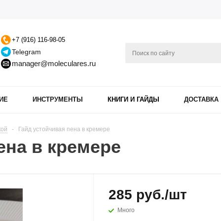
+7 (916) 116-98-05
Telegram
manager@moleculares.ru
ИЕ
ИНСТРУМЕНТЫ
КНИГИ И ГАЙДЫ
ДОСТАВКА
кой
-
Гайд устойчивая пена в кремере
ена в кремере
285
руб.
/шт
Много